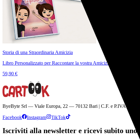
Storia di una Straordinaria Amicizia
Libro Personalizzato per Raccontare la vostra Amicizia
59,90 €
ByeByte Srl — Viale Europa, 22 — 70132 Bari | C.F. e P.IVA 0884
Facebook
Instagram
TikTok
Iscriviti alla newsletter e ricevi subito uno