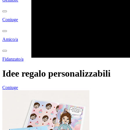
Coniuge
Amico/a
Fidanzato/a
Idee regalo personalizzabili
Coniuge