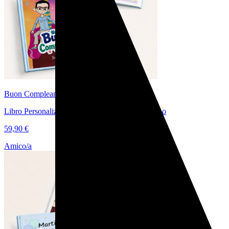
Buon Compleanno Amore Mio
Libro Personalizzato di Coppia per il Compleanno
59,90 €
Amico/a