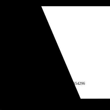
6900721 | byebyte@pec-amt.com | R.E.A. BA - 654296
 sconto di 10€