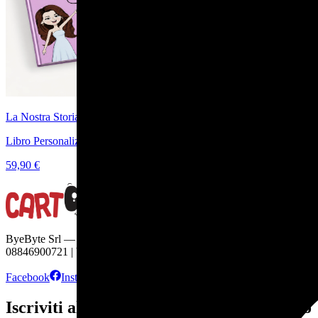
La Nostra Storia
Libro Personalizzato di Coppia per Storia d'Amore
59,90 €
ByeByte Srl — Viale Europa, 22 — 70132 Bari | C.F. e P.IVA
08846900721 | byebyte@pec-amt.com | R.E.A. BA - 654296
Facebook
Instagram
TikTok
Iscriviti alla newsletter e ricevi subito uno