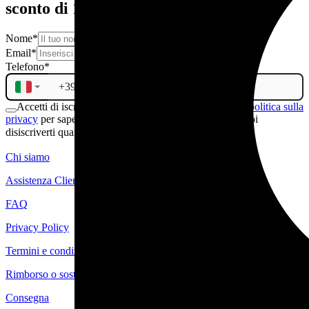
sconto di 10€
Nome
*
Email
*
Telefono
*
Accetti di iscriverti alla newsletter. Consulta la nostra
politica sulla
privacy
per sapere di più sul trattamento dei tuoi dati. Puoi
disiscriverti quando vuoi.
ISCRIVITI
Chi siamo
Assistenza Clienti
FAQ
Privacy Policy
Termini e condizioni
Rimborso o sostituzione
Consegna