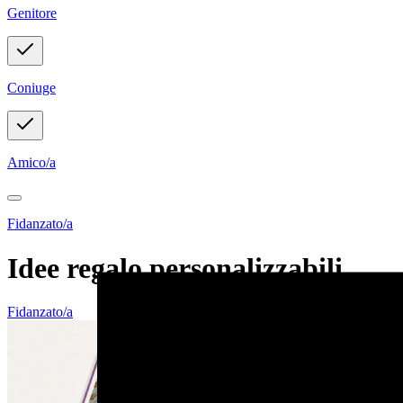
Genitore
Coniuge
Amico/a
Fidanzato/a
Idee regalo personalizzabili
Fidanzato/a