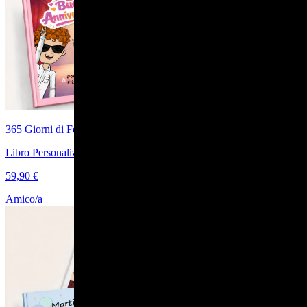
365 Giorni di Felicità
Libro Personalizzato per Anniversario di Matrimonio
59,90 €
Amico/a