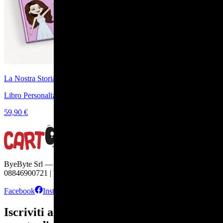
La Nostra Storia
Libro Personalizzato di Coppia per Storia d'Amore
59,90 €
ByeByte Srl — Viale Europa, 22 — 70132 Bari | C.F. e P.IVA
08846900721 | byebyte@pec-amt.com | R.E.A. BA - 654296
Facebook
Instagram
TikTok
Iscriviti alla newsletter e ricevi subito uno