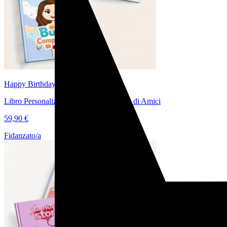
Happy Birthday, Superstar!
Libro Personalizzato per il Compleanno di Amici
59,90 €
Fidanzato/a