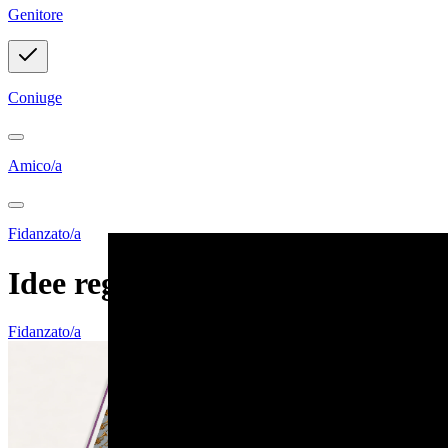
Genitore
Coniuge
Amico/a
Fidanzato/a
Idee regalo personalizzabili
Fidanzato/a