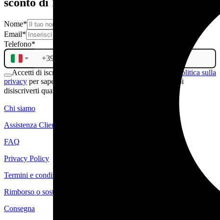
sconto di 10€
Nome
*
Email
*
Telefono
*
Accetti di iscriverti alla newsletter. Consulta la nostra
politica sulla
privacy
per sapere di più sul trattamento dei tuoi dati. Puoi
disiscriverti quando vuoi.
ISCRIVITI
Chi siamo
Assistenza Clienti
FAQ
Privacy Policy
Termini e condizioni
Rimborso o sostituzione
Consegna