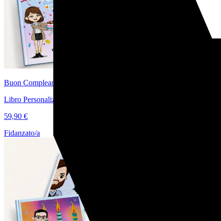
Buon Compleanno Amore Mio
Libro Personalizzato di Coppia per il Compleanno
59,90 €
Fidanzato/a