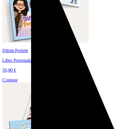
Difetti Perfetti
Libro Personalizzato di Coppia Ironico
59,90 €
Coniuge