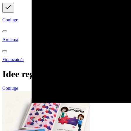
Coniuge
Amico/a
Fidanzato/a
Idee regalo personalizzabili
Coniuge