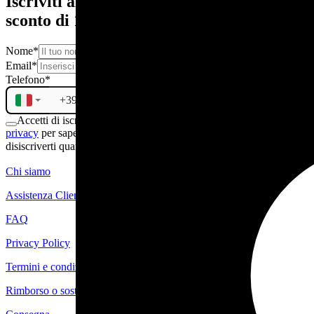
Iscriviti alla newsletter e ricevi subito uno
sconto di 10€
Nome
*
Email
*
Telefono
*
Accetti di iscriverti alla newsletter. Consulta la nostra
politica sulla
privacy
per sapere di più sul trattamento dei tuoi dati. Puoi
disiscriverti quando vuoi.
ISCRIVITI
Chi siamo
Assistenza Clienti
FAQ
Privacy Policy
Termini e condizioni
Rimborso o sostituzione