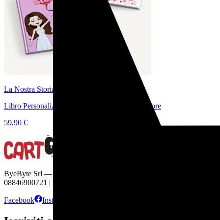
La Nostra Storia
Libro Personalizzato di Coppia per Storia d'Amore
59,90 €
ByeByte Srl — Viale Europa, 22 — 70132 Bari | C.F. e P.IVA
08846900721 | byebyte@pec-amt.com | R.E.A. BA - 654296
Facebook
Instagram
TikTok