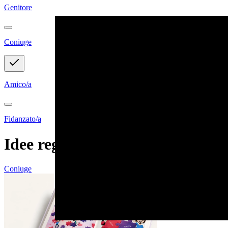
Genitore
Coniuge
Amico/a
Fidanzato/a
Idee regalo personalizzabili
Coniuge