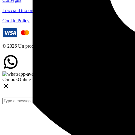
Consegna
Traccia il tuo ordine
Cookie Policy
© 2026 Un prodotto ByeByte Srl
Cartook
Online