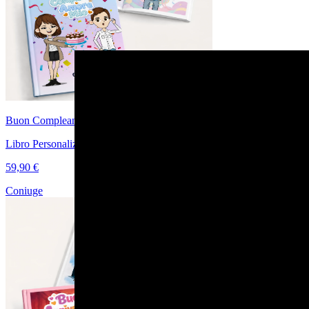
Buon Compleanno Amore Mio
Libro Personalizzato di Coppia per il Compleanno
59,90 €
Coniuge