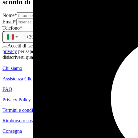
sconto di 10€
Nome
*
Email
*
Telefono
*
Accetti di iscriverti alla newsletter. Consulta la nostra
politica sulla
privacy
per sapere di più sul trattamento dei tuoi dati. Puoi
disiscriverti quando vuoi.
ISCRIVITI
Chi siamo
Assistenza Clienti
FAQ
Privacy Policy
Termini e condizioni
Rimborso o sostituzione
Consegna