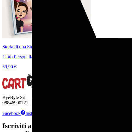
Storia di una Straordinaria Amicizia
Libro Personalizzato per Raccontare la vostra Amicizia
59,90 €
ByeByte Srl — Viale Europa, 22 — 70132 Bari | C.F. e P.IVA
08846900721 | byebyte@pec-amt.com | R.E.A. BA - 654296
Facebook
Instagram
TikTok
Iscriviti alla newsletter e ricevi subito uno