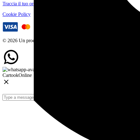
Traccia il tuo ordine
Cookie Policy
© 2026 Un prodotto ByeByte Srl
Cartook
Online